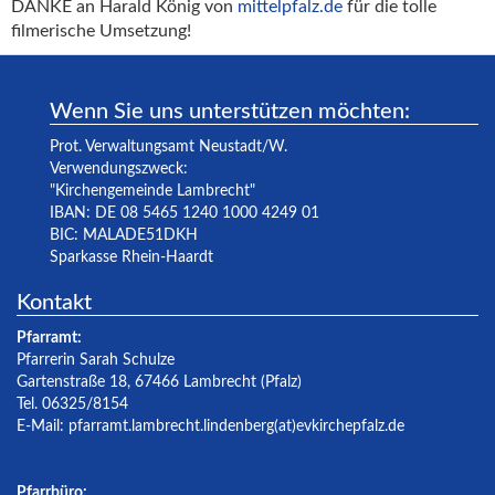
DANKE an Harald König von
mittelpfalz.de
für die tolle
filmerische Umsetzung!
Wenn Sie uns unterstützen möchten:
Prot. Verwaltungsamt Neustadt/W.
Verwendungszweck:
"Kirchengemeinde Lambrecht"
IBAN: DE 08 5465 1240 1000 4249 01
BIC: MALADE51DKH
Sparkasse Rhein-Haardt
Kontakt
Pfarramt:
Pfarrerin Sarah Schulze
Gartenstraße 18, 67466 Lambrecht (Pfalz)
Tel. 06325/8154
E-Mail:
pfarramt.lambrecht.lindenberg(at)evkirchepfalz.de
Pfarrbüro: