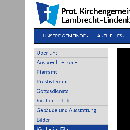
Direkt
zum
Inhalt
springen
UNSERE GEMEINDE
AKTUELLES
Über uns
Ansprechpersonen
Pfarramt
Presbyterium
Gottesdienste
Kircheneintritt
Gebäude und Ausstattung
Bilder
Kirche im Film