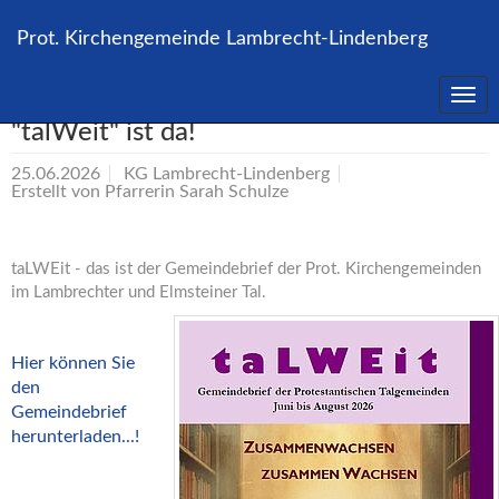
Direkt
zum
Prot. Kirchengemeinde Lambrecht-Lindenberg
Inhalt
springen
Die Ausgabe Sommer 2026 von
"talWeit" ist da!
25.06.2026
KG Lambrecht-Lindenberg
Erstellt von
Pfarrerin Sarah Schulze
taLWEit - das ist der Gemeindebrief der Prot. Kirchengemeinden
im Lambrechter und Elmsteiner Tal.
Hier können Sie
den
Gemeindebrief
herunterladen...!